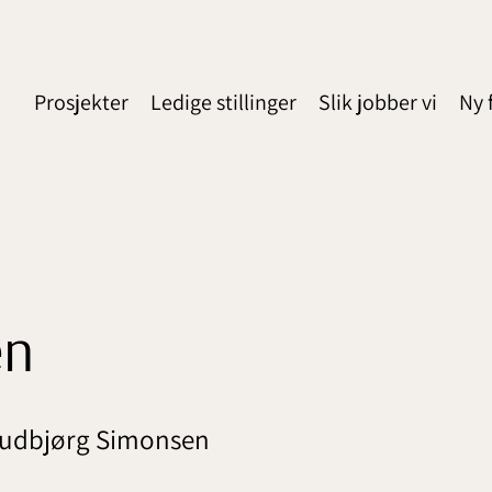
Prosjekter
Ledige stillinger
Slik jobber vi
Ny 
en
 Gudbjørg Simonsen