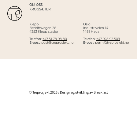
OM OSS
KROGSÆTER
Klepp
Oslo
Bedriftsvegen 26
Industriveien 14
4353 Klepp stasjon
1481 Hagan
Telefon:
+47 51 78 98 80
Telefon:
+47 928 92 509
E-post:
post@treprosjekt.no
E-post:
perm@treprosjekt.no
© Treprosjekt 2026 / Design og utvikling av
Breakfast