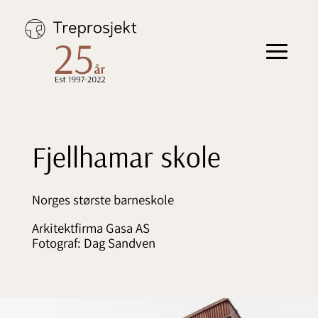
Hopp
til
innhold
Toggle
navigation
Fjellhamar skole
Norges største barneskole
Arkitektfirma Gasa AS
Fotograf: Dag Sandven