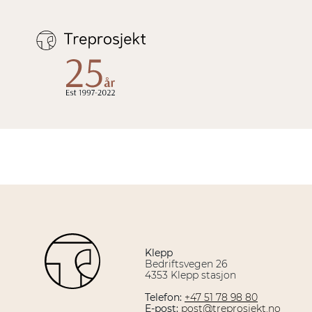
Hopp
til
innhold
Klepp
Bedriftsvegen 26
4353 Klepp stasjon
Telefon:
+47 51 78 98 80
E-post:
post@treprosjekt.no