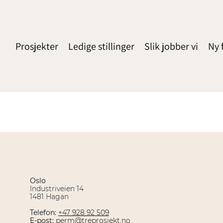
Prosjekter
Ledige stillinger
Slik jobber vi
Ny 
Oslo
Industriveien 14
1481 Hagan
Telefon:
+47 928 92 509
E-post:
perm@treprosjekt.no