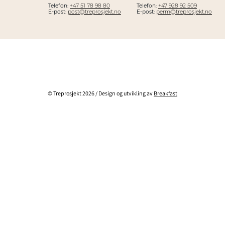
Telefon:
+47 51 78 98 80
Telefon:
+47 928 92 509
E-post:
post@treprosjekt.no
E-post:
perm@treprosjekt.no
© Treprosjekt 2026 / Design og utvikling av
Breakfast