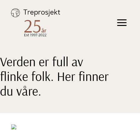
Hopp
til
innhold
Toggle
navigation
Verden er full av
flinke folk. Her finner
du våre.