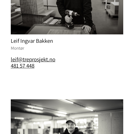
Leif Ingvar Bakken
Montør
leif@treprosjekt.no
481 57 448