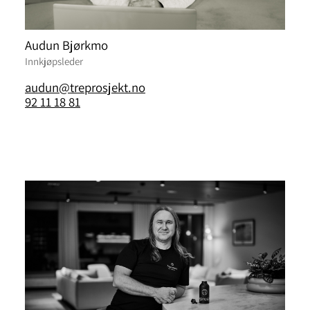
Audun Bjørkmo
Innkjøpsleder
audun@treprosjekt.no
92 11 18 81