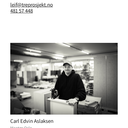
leif@treprosjekt.no
481 57 448
Carl Edvin Aslaksen
Montør Oslo