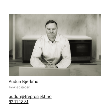
Audun Bjørkmo
Innkjøpsleder
audun@treprosjekt.no
92 11 18 81