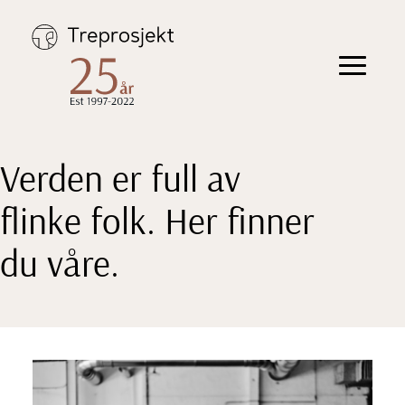
Hopp
til
innhold
Toggle
navigation
Verden er full av
flinke folk. Her finner
du våre.