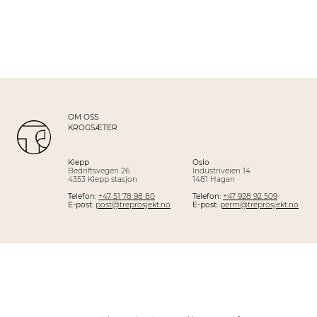
OM OSS
KROGSÆTER
Klepp
Oslo
Bedriftsvegen 26
Industriveien 14
4353 Klepp stasjon
1481 Hagan
Telefon:
+47 51 78 98 80
Telefon:
+47 928 92 509
E-post:
post@treprosjekt.no
E-post:
perm@treprosjekt.no