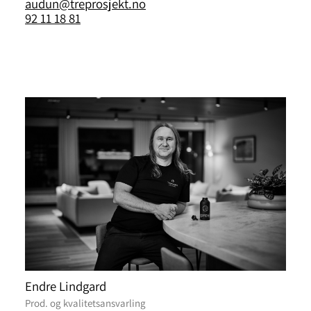
audun@treprosjekt.no
92 11 18 81
Endre Lindgard
Prod. og kvalitetsansvarling