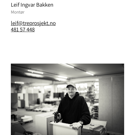
Leif Ingvar Bakken
Montør
leif@treprosjekt.no
481 57 448