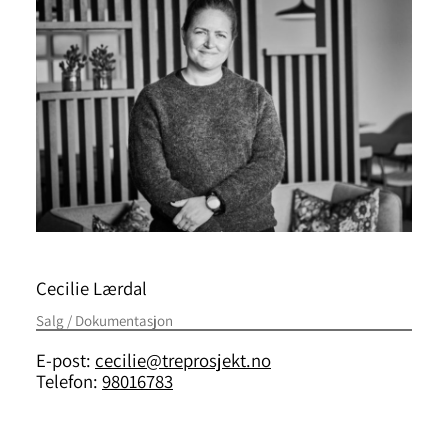
Cecilie Lærdal
Salg / Dokumentasjon
E-post:
cecilie@treprosjekt.no
Telefon:
98016783