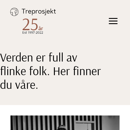
Hopp
til
innhold
Toggle
navigation
Verden er full av
flinke folk. Her finner
du våre.