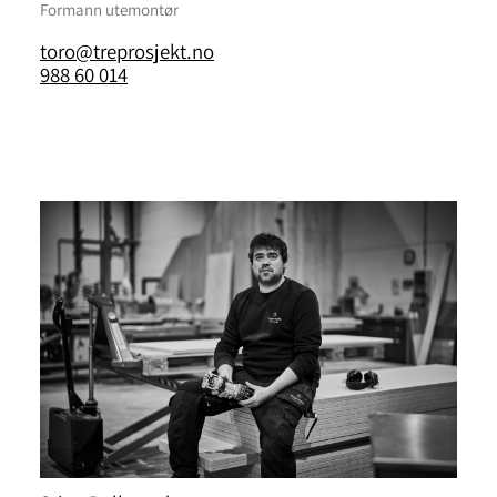
Formann utemontør
toro@treprosjekt.no
988 60 014