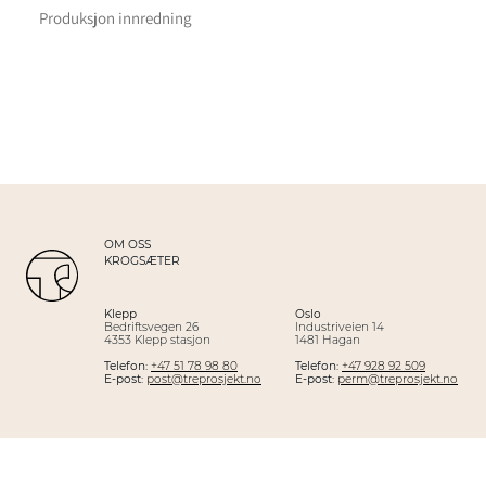
Produksjon innredning
OM OSS
KROGSÆTER
Klepp
Oslo
Bedriftsvegen 26
Industriveien 14
4353 Klepp stasjon
1481 Hagan
Telefon:
+47 51 78 98 80
Telefon:
+47 928 92 509
E-post:
post@treprosjekt.no
E-post:
perm@treprosjekt.no