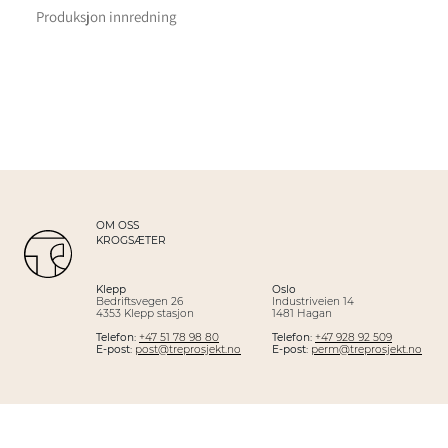
Produksjon innredning
OM OSS
KROGSÆTER
Klepp
Oslo
Bedriftsvegen 26
Industriveien 14
4353 Klepp stasjon
1481 Hagan
Telefon:
+47 51 78 98 80
Telefon:
+47 928 92 509
E-post:
post@treprosjekt.no
E-post:
perm@treprosjekt.no