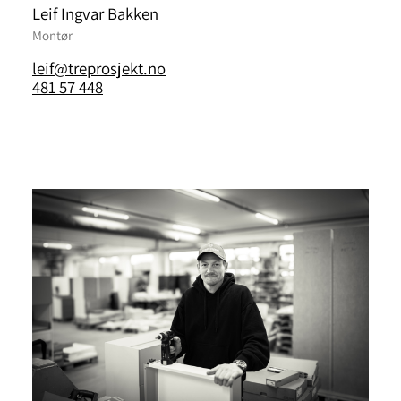
Leif Ingvar Bakken
Montør
leif@treprosjekt.no
481 57 448