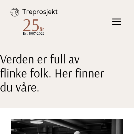
Hopp
til
innhold
Toggle
navigation
Verden er full av
flinke folk. Her finner
du våre.