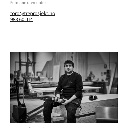
Formann utemontør
toro@treprosjekt.no
988 60 014