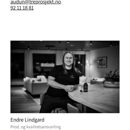
audun@treprosjekt.no
92 11 18 81
Endre Lindgard
Prod. og kvalitetsansvarling